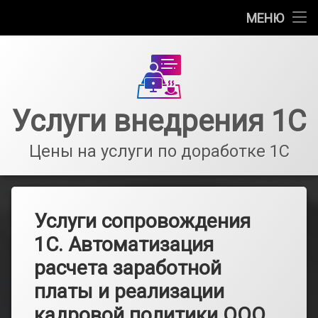
Главная
МЕНЮ
Перейти
Информация
к
содержимому
Стоимость услуг сопровождения 1С
Услуги внедрения 1С
Услуги частного программиста 1С
Цены на услуги по доработке 1С
Оказание услуг по сопровождению 1С
Услуги сопровождения
1С. Автоматизация
расчета заработной
платы и реализации
кадровой политики ООО