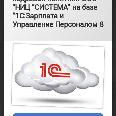
“НИЦ “СИСТЕМА” на базе
“1С:Зарплата и
Управление Персоналом 8
Рубрики:
Опубликовано
от
Информация
admin
10.05.2024