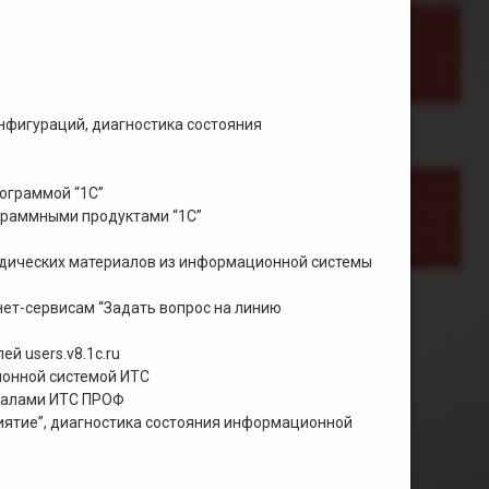
нфигураций, диагностика состояния
ограммой “1С”
граммными продуктами “1С”
одических материалов из информационной системы
нет-сервисам “Задать вопрос на линию
й users.v8.1c.ru
ионной системой ИТС
иалами ИТС ПРОФ
иятие”, диагностика состояния информационной