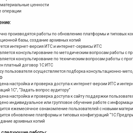
-материальные ценности
е операции
ние:
но производятся работы по обновлению платформы и типовых ко
ционной базы, создание архивных копий
ется интернет-версия ИТС и интернет-сервисы ИТС
ляется консультирование по методическим вопросам работы с пр
ляется консультирование по техническим вопросам работы с про
н платный договор 1С:ИТС
осу пользователя осуществляется подборка консультационно-мет
ОФ
ена настройка и проверка доступа к интернет-версии ИТС и интер
аций 1С”, “Задать вопрос аудитору”
ена настройка и проверка доступа к сайту поддержки пользователе
ено индивидуальное или групповое обучение работе с информац
дится ежемесячное ознакомление пользователей с новыми матер
ится обновление платформы и типовых конфигураций “1С:Предпр
здание архивных копий
 следующие работы: