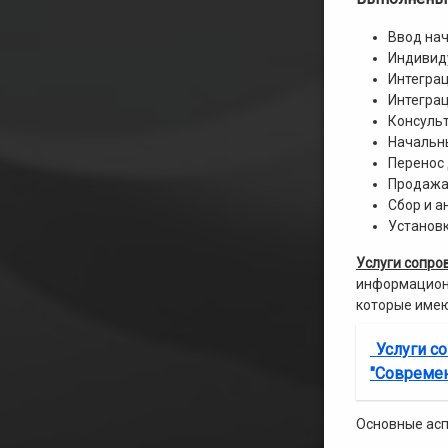
Ввод нач
Индивиду
Интеграц
Интегра
Консульт
Начальны
Перенос
Продажа
Сбор и а
Установ
Услуги сопро
информационн
которые имею
Услуги с
"Современ
Основные асп