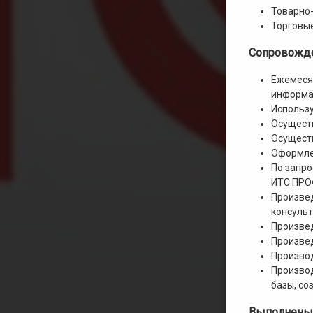
Товарно
Торговы
Сопровожде
Ежемесяч
информа
Использу
Осуществ
Осуществ
Оформле
По запр
ИТС ПР
Произвед
консульт
Произвед
Произвед
Произво
Производ
базы, со
Выполнены