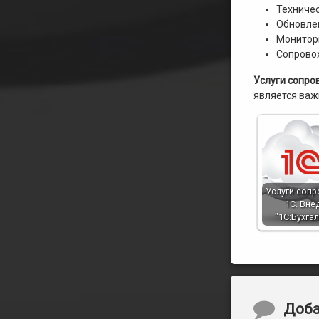
Техниче
Обновле
Монитори
Сопрово
Услуги сопро
является важ
Услуги соп
1С. Вне
"1С:Бухга
Коммент
Доба