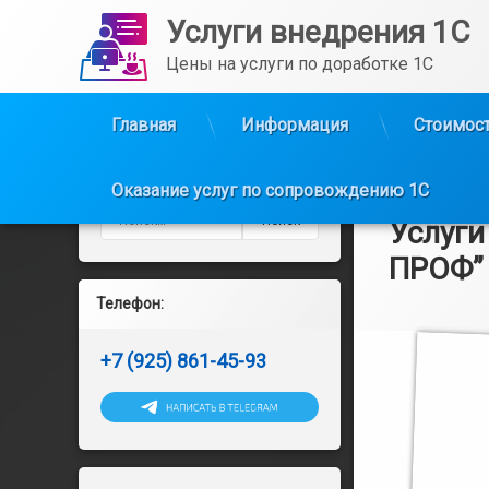
Услуги внедрения 1С
Цены на услуги по доработке 1С
Главная
Информация
Стоимост
Перейти
к
Оказание услуг по сопровождению 1С
содержимому
Найти:
Услуги
ПРОФ” 
Телефон:
Рубрики:
Опубликовано
от
Информация
admin
1
+7 (925) 861-45-93