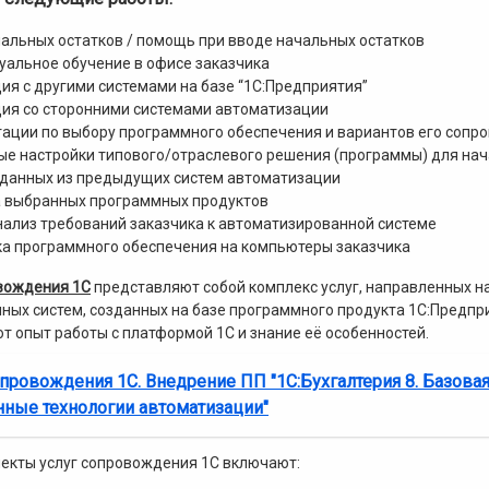
альных остатков / помощь при вводе начальных остатков
альное обучение в офисе заказчика
ия с другими системами на базе “1С:Предприятия”
ция со сторонними системами автоматизации
ации по выбору программного обеспечения и вариантов его сопр
е настройки типового/отраслевого решения (программы) для нач
 данных из предыдущих систем автоматизации
 выбранных программных продуктов
нализ требований заказчика к автоматизированной системе
ка программного обеспечения на компьютеры заказчика
вождения 1С
представляют собой комплекс услуг, направленных н
ых систем, созданных на базе программного продукта 1С:Предпри
т опыт работы с платформой 1С и знание её особенностей.
опровождения 1С. Внедрение ПП "1С:Бухгалтерия 8. Базовая
ные технологии автоматизации"
екты услуг сопровождения 1С включают: