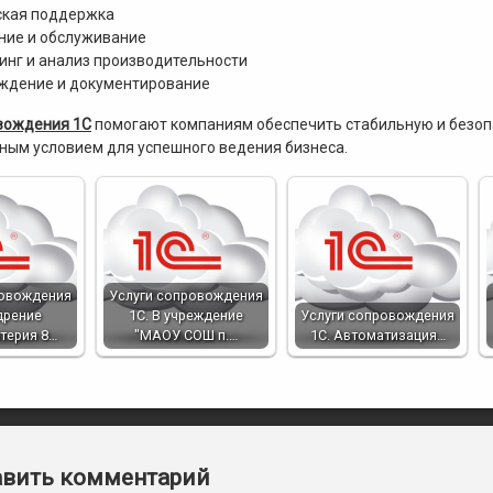
ская поддержка
ние и обслуживание
нг и анализ производительности
ждение и документирование
вождения 1С
помогают компаниям обеспечить стабильную и безоп
ным условием для успешного ведения бизнеса.
ровождения
Услуги сопровождения
дрение
1С. В учреждение
Услуги сопровождения
лтерия 8…
"МАОУ СОШ п.…
1С. Автоматизация…
арии
вить комментарий