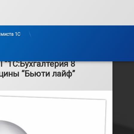
ммиста 1С
 “1С:Бухгалтерия 8
цины “Бьюти лайф”