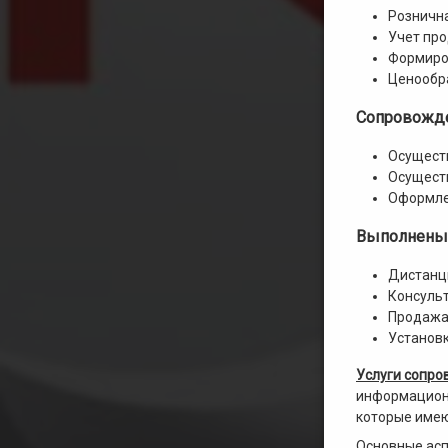
Розничн
Учет пр
Формиро
Ценообр
Сопровожде
Осуществ
Осуществ
Оформле
Выполнены
Дистанц
Консульт
Продажа
Установ
Услуги сопро
информационн
которые имею
Основные асп