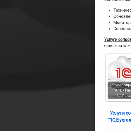
Техниче
Обновле
Монитори
Сопрово
Услуги сопро
является важ
Услуги соп
1С. Внед
"1С:Упра
Услуги с
"1С:Бухга