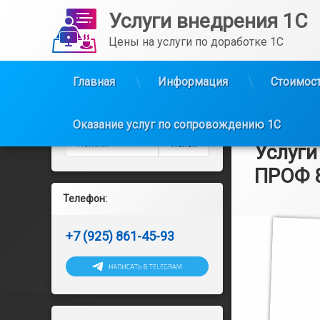
Услуги внедрения 1С
Цены на услуги по доработке 1С
Главная
Информация
Стоимост
Перейти
к
Оказание услуг по сопровождению 1С
содержимому
Найти:
Услуги
ПРОФ 
Телефон:
Рубрики:
Опубликовано
от
Информация
admin
1
+7 (925) 861-45-93