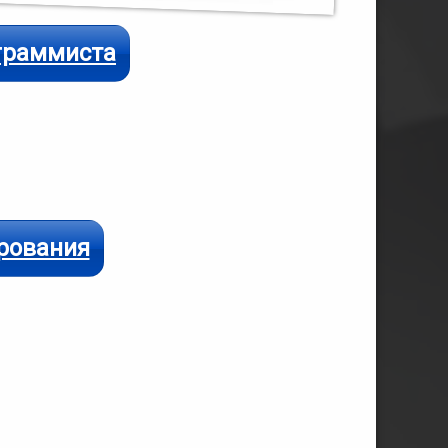
ограммиста
рования