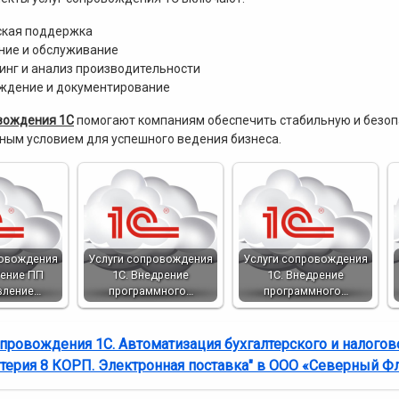
ская поддержка
ние и обслуживание
нг и анализ производительности
ждение и документирование
вождения 1С
помогают компаниям обеспечить стабильную и безоп
ным условием для успешного ведения бизнеса.
ровождения
Услуги сопровождения
Услуги сопровождения
рение ПП
1С. Внедрение
1С. Внедрение
вление…
программного…
программного…
опровождения 1С. Автоматизация бухгалтерского и налогов
лтерия 8 КОРП. Электронная поставка" в ООО «Северный Ф