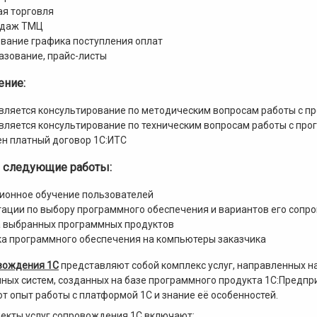
ая торговля
одаж ТМЦ
вание графика поступления оплат
азование, прайс-листы
ние:
ляется консультирование по методическим вопросам работы с пр
ляется консультирование по техническим вопросам работы с про
н платный договор 1С:ИТС
 следующие работы:
ионное обучение пользователей
ации по выбору программного обеспечения и вариантов его сопр
 выбранных программных продуктов
ка программного обеспечения на компьютеры заказчика
вождения 1С
представляют собой комплекс услуг, направленных н
ых систем, созданных на базе программного продукта 1С:Предпри
т опыт работы с платформой 1С и знание её особенностей.
екты услуг сопровождения 1С включают: