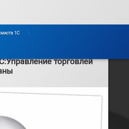
ммиста 1С
1С:Управление торговлей
вны