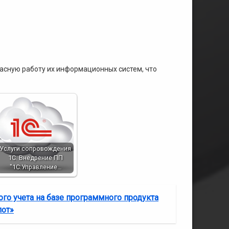
асную работу их информационных систем, что
Услуги сопровождения
1С. Внедрение ПП
"1С:Управление…
ого учета на базе программного продукта
лот»