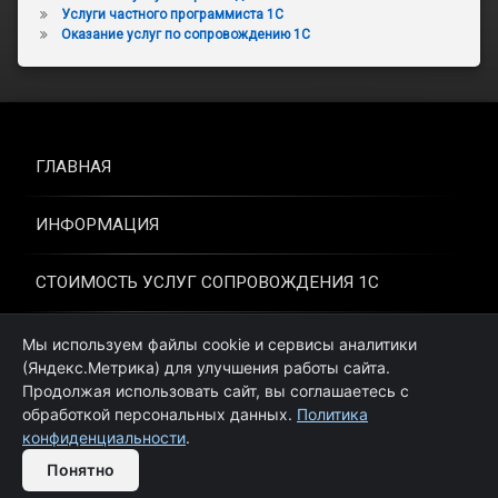
Услуги частного программиста 1С
Оказание услуг по сопровождению 1С
ГЛАВНАЯ
ИНФОРМАЦИЯ
СТОИМОСТЬ УСЛУГ СОПРОВОЖДЕНИЯ 1С
УСЛУГИ ЧАСТНОГО ПРОГРАММИСТА 1С
Мы используем файлы cookie и сервисы аналитики
(Яндекс.Метрика) для улучшения работы сайта.
Продолжая использовать сайт, вы соглашаетесь с
ОКАЗАНИЕ УСЛУГ ПО СОПРОВОЖДЕНИЮ 1С
обработкой персональных данных.
Политика
конфиденциальности
.
Обратная связь
© Услуги внедрения 1С. Все права защищены.
Понятно
Open
chaty