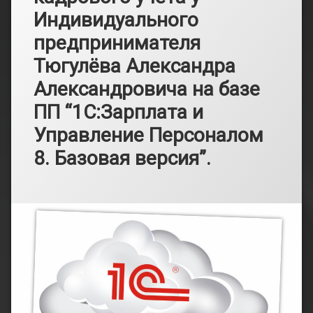
Индивидуального
предпринимателя
Тюгулёва Александра
Александровича на базе
ПП “1С:Зарплата и
Управление Персоналом
8. Базовая версия”.
Рубрики:
Опубликовано
от
Информация
admin
10.05.2024