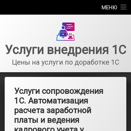
Главная
МЕНЮ
Перейти
Информация
к
содержимому
Стоимость услуг сопровождения 1С
Услуги внедрения 1С
Услуги частного программиста 1С
Цены на услуги по доработке 1С
Оказание услуг по сопровождению 1С
Услуги сопровождения
1С. Автоматизация
расчета заработной
платы и ведения
кадрового учета у