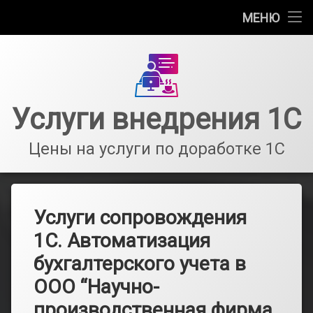
Главная
МЕНЮ
Перейти
Информация
к
содержимому
Стоимость услуг сопровождения 1С
Услуги внедрения 1С
Услуги частного программиста 1С
Цены на услуги по доработке 1С
Оказание услуг по сопровождению 1С
Услуги сопровождения
1С. Автоматизация
бухгалтерского учета в
ООО “Научно-
производственная фирма