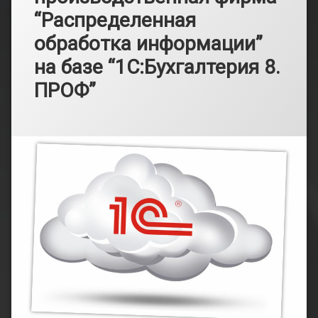
“Распределенная
обработка информации”
на базе “1С:Бухгалтерия 8.
ПРОФ”
Рубрики:
Опубликовано
от
Информация
admin
10.05.2024